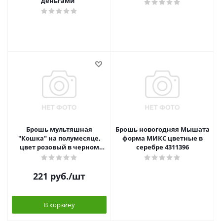
деньгами"
Брошь мультяшная
Брошь новогодняя Мышата
"Кошка" на полумесяце,
форма МИКС цветные в
цвет розовый в черном
серебре 4311396
металле 7582257
221
руб.
/шт
В корзину