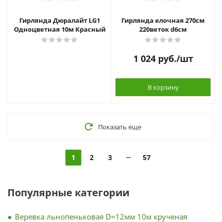
Гирлянда Дюралайт LG1
Гирлянда елочная 270см
Одноцветная 10м Красный
220веток d6см
1 024
руб.
/шт
В корзину
Показать еще
1
2
3
57
Популярные категории
Веревка льнопеньковая D=12мм 10м крученая