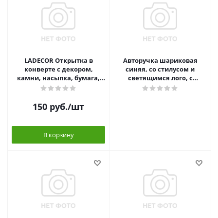
LADECOR Открытка в
Авторучка шариковая
конверте с декором,
синяя, со стилусом и
камни, насыпка, бумага,
светящимся лого, c
12х17см, 6 дизайнов
батарейкой AG3, пластик, в
пакете
150
руб.
/шт
В корзину