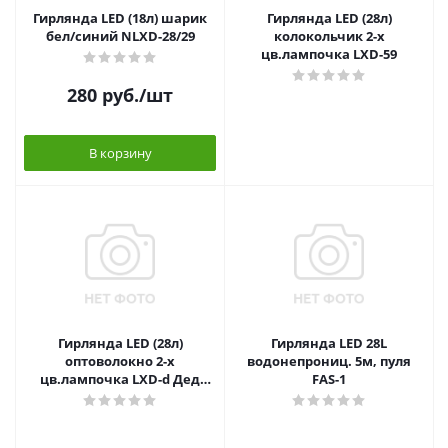
Гирлянда LED (18л) шарик
Гирлянда LED (28л)
бел/синий NLXD-28/29
колокольчик 2-х
цв.лампочка LXD-59
280
руб.
/шт
В корзину
Гирлянда LED (28л)
Гирлянда LED 28L
оптоволокно 2-х
водонепрониц. 5м, пуля
цв.лампочка LXD-d Дед
FAS-1
Мороз