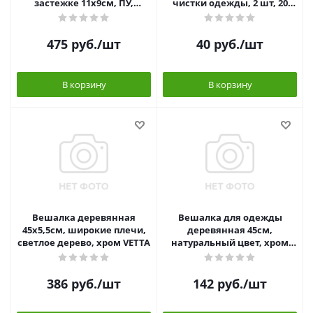
застежке 11х9см, ПУ,
чистки одежды, 2 шт, 20
металл, цвет коричневый,
листов
2 диз
475
руб.
/шт
40
руб.
/шт
В корзину
В корзину
Вешалка деревянная
Вешалка для одежды
45x5,5см, широкие плечи,
деревянная 45см,
светлое дерево, хром VETTA
натуральный цвет, хром
ЭКО VETTA
386
руб.
/шт
142
руб.
/шт