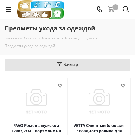
0
Предметы ухода за одеждой
Главная
-
Каталог
-
Хозтовары
-
Товары для дома
-
Предметы ухода за одеждой
Фильтр
PAVO Ремень мужской
VETTA Сменный блок для
120х3,2см + портмоне на
складного ролика для