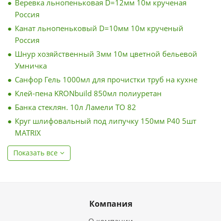
Веревка льнопеньковая D=12мм 10м крученая
Россия
Канат льнопеньковый D=10мм 10м крученый
Россия
Шнур хозяйственный 3мм 10м цветной бельевой
Умничка
Санфор Гель 1000мл для прочистки труб на кухне
Клей-пена KRONbuild 850мл полиуретан
Банка стеклян. 10л Ламели ТО 82
Круг шлифовальный под липучку 150мм Р40 5шт
MATRIX
Показать все
Компания