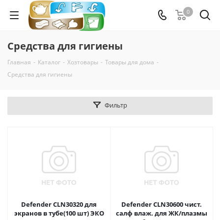
0
Средства для гигиены
Главная
-
Каталог
-
Хозтовары
-
Товары для дома
-
Средства для гигиены
Фильтр
Defender CLN30320 для
Defender CLN30600 чист.
экранов в тубе(100 шт) ЭКО
салф влаж. для ЖК/плазмы