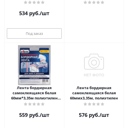
Unibob
уголками
534
руб.
/шт
Под заказ
Лента бордюрная
Лента бордюрная
самоклеящаяся белая
самоклеящаяся белая
60мм*3,35м полиэтилен
60ммх3,35м, полиэтилен
Unibob
559
руб.
/шт
576
руб.
/шт