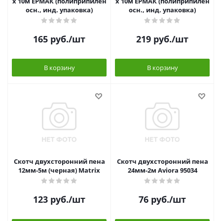
х 10м ЕРМАК (полиприпилен
х 10м ЕРМАК (полиприпилен
осн., инд. упаковка)
осн., инд. упаковка)
165
руб.
/шт
219
руб.
/шт
В корзину
В корзину
Скотч двухсторонний пена
Скотч двухсторонний пена
12мм-5м (черная) Matrix
24мм-2м Aviora 95034
123
руб.
/шт
76
руб.
/шт