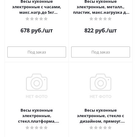
Весы кухонные
Весы кухонные
электронные с часами,
электронные, металл.,
макс.нагр.до 5кг
пластик, макс.нагрузка до
(точн.измер. 1 гр), пластик,
5кг, (точн. измер 1 гр.)
2 цвета LEBEN
LEBEN
678
руб.
/шт
822
руб.
/шт
Под заказ
Под заказ
Весы кухонные
Весы кухонные
электронные,
электронные, стекло с
стекл.платформа,
дизайном, прямоуг.
макс.нагр. 5кг (точн.измер.
макс.нагр. 5кг (точн.измер.
1гр) LEBEN
1гр) LEBEN