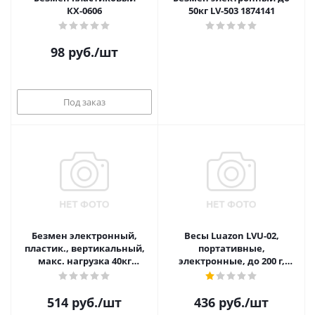
КХ-0606
50кг LV-503 1874141
98
руб.
/шт
Под заказ
Безмен электронный,
Весы Luazon LVU-02,
пластик., вертикальный,
портативные,
макс. нагрузка 40кг
электронные, до 200 г,
(точн.измер.=10 гр)
серые 1196453
514
руб.
/шт
436
руб.
/шт