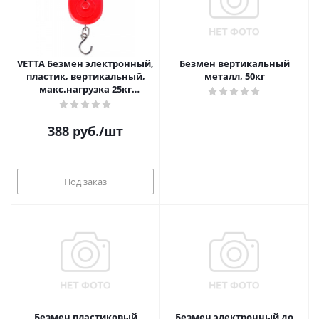
VETTA Безмен электронный,
Безмен вертикальный
пластик, вертикальный,
металл, 50кг
макс.нагрузка 25кг
(точн.измер=5гр), 1xCR2032,
4цв.
388
руб.
/шт
Под заказ
Безмен пластиковый
Безмен электронный до