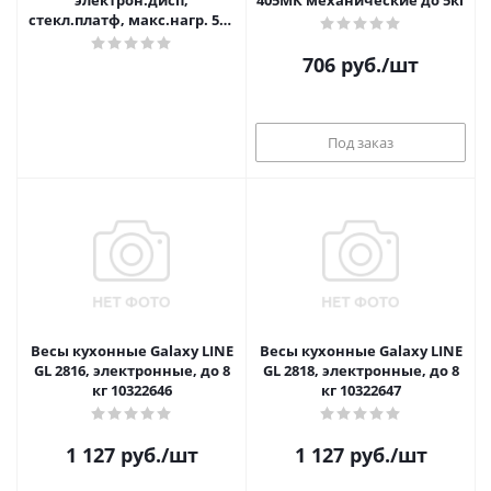
электрон.дисп,
405МК механические до 5кг
стекл.платф, макс.нагр. 5кг
(точн.измер. 1 гр)
706
руб.
/шт
Под заказ
Весы кухонные Galaxy LINE
Весы кухонные Galaxy LINE
GL 2816, электронные, до 8
GL 2818, электронные, до 8
кг 10322646
кг 10322647
1 127
руб.
/шт
1 127
руб.
/шт