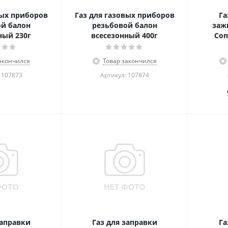
вых приборов
Газ для газовых приборов
Га
й балон
резьбовой балон
заж
ный 230г
всесезонный 400г
Com
акончился
Товар закончился
 107873
Артикул: 107874
заправки
Газ для заправки
Га