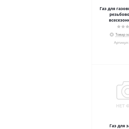
Газ для газо
резьбово
всесезон
Товар з
Артикул:
Газ для 