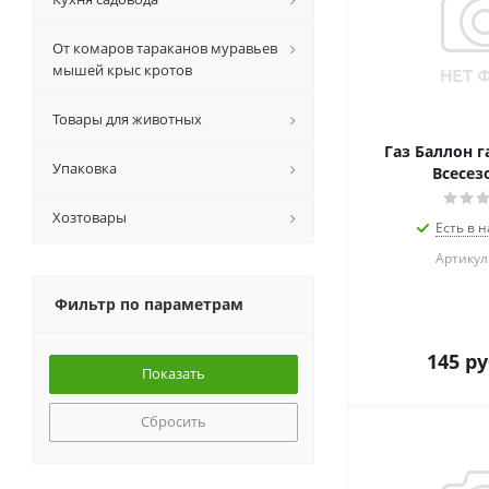
От комаров тараканов муравьев
мышей крыс кротов
Товары для животных
Газ Баллон г
Упаковка
Всесез
Хозтовары
Есть в н
Артикул
Фильтр по параметрам
145
ру
Сбросить