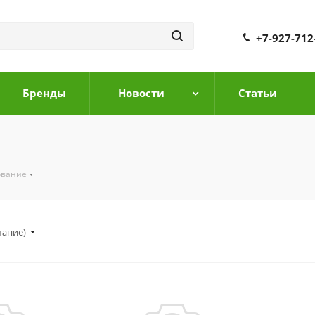
+7-927-712
Бренды
Новости
Cтатьи
ование
тание)