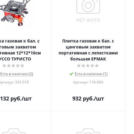
а газовая к бал. с
Плитка газовая к бал. с
говым захватом
цанговым захватом
тивная 12*12*10см
портативная с лепестками
УССО ТУРИСТО
большая ЕРМАК
Есть в наличии (2)
Есть в наличии (1)
Артикул: 333-518
Артикул: 116-064
 132
руб.
/шт
932
руб.
/шт