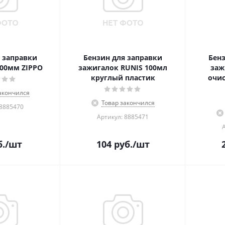
 заправки
Бензин для заправки
Бен
00мм ZIPPO
зажигалок RUNIS 100мл
заж
круглый пластик
очис
акончился
Товар закончился
 8885470
Артикул: 8885471
.
/шт
104
руб.
/шт