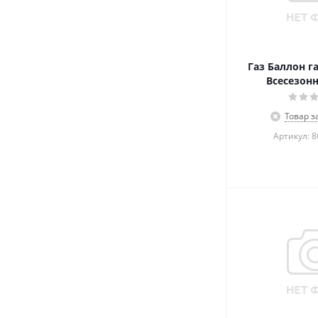
Газ Баллон га
Всесезонн
Товар з
Артикул: 