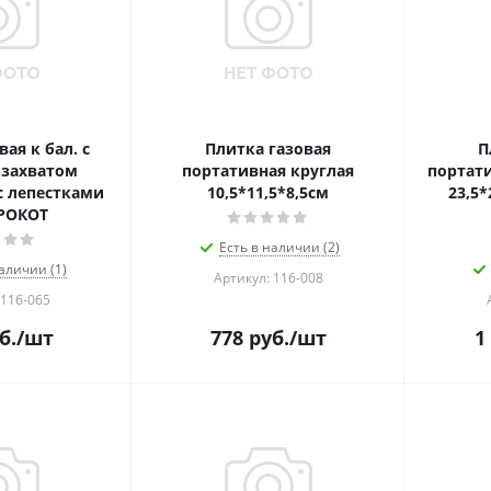
ая к бал. с
Плитка газовая
П
захватом
портативная круглая
портати
с лепестками
10,5*11,5*8,5см
23,5*
РОКОТ
Есть в наличии (2)
аличии (1)
Артикул: 116-008
 116-065
б.
/шт
778
руб.
/шт
1