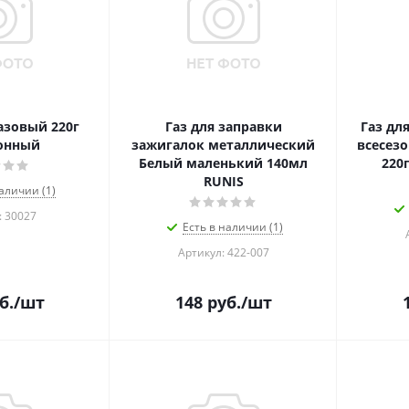
азовый 220г
Газ для заправки
Газ дл
онный
зажигалок металлический
всесез
Белый маленький 140мл
220
RUNIS
аличии (1)
: 30027
Есть в наличии (1)
Артикул: 422-007
б.
/шт
148
руб.
/шт