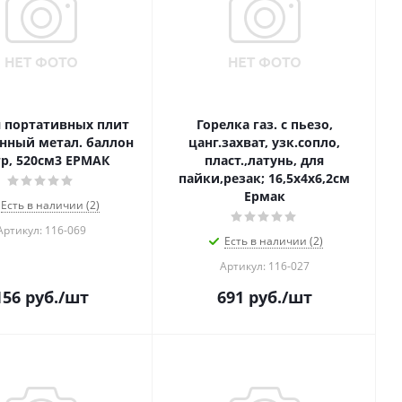
я портативных плит
Горелка газ. с пьезо,
онный метал. баллон
цанг.захват, узк.сопло,
гр, 520см3 ЕРМАК
пласт.,латунь, для
пайки,резак; 16,5х4х6,2см
Ермак
Есть в наличии (2)
Артикул: 116-069
Есть в наличии (2)
Артикул: 116-027
156
руб.
/шт
691
руб.
/шт