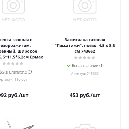
релка газовая с
Зажигалка газовая
ьезорозжигом,
"Пассатижи", пьезо, 4.5 х 8.5
оенный, широкое
см 743662
5,5*11,5*6,2см Ермак
Есть в наличии (1)
Есть в наличии (1)
Артикул: 743662
Артикул: 116-057
992
руб.
/шт
453
руб.
/шт