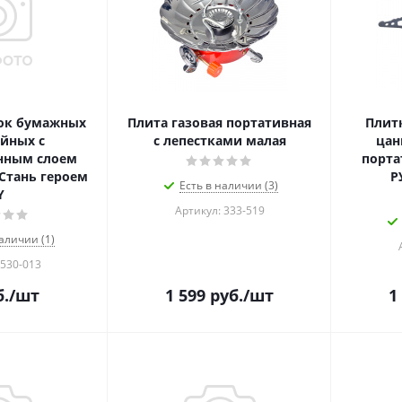
ок бумажных
Плита газовая портативная
Плитк
йных с
с лепестками малая
цан
нным слоем
порта
Стань героем
Р
Есть в наличии (3)
Y
Артикул: 333-519
аличии (1)
 530-013
.
/шт
1 599
руб.
/шт
1