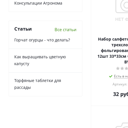
Консультации Агронома
Статьи
Все статьи
Набор салфет
Горчат огурцы - что делать?
трехсло
фольгирова
12шт 33*33см 
Как выращивать цветную
B
капусту
Есть в н
Торфяные таблетки для
Артикул:
рассады
32
руб