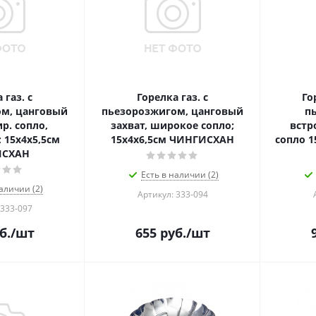
 газ. с
Горелка газ. с
Го
м, цанговый
пьезорозжигом, цанговый
п
р. сопло,
захват, широкое cопло;
встр
 15х4х5,5см
15х4х6,5см ЧИНГИСХАН
сопло 1
ИСХАН
Есть в наличии (2)
аличии (2)
Артикул: 333-094
 333-097
б.
/шт
655
руб.
/шт