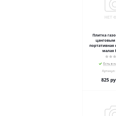
Плитка газов
цанговым 
портативная 
малая 
Есть в н
Артикул:
825
ру