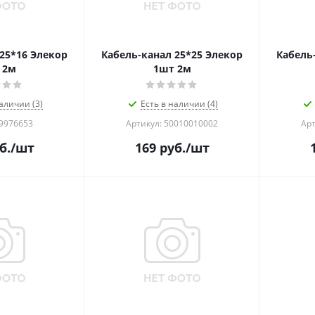
25*16 Элекор
Кабель-канал 25*25 Элекор
Кабель
 2м
1шт 2м
аличии (3)
Есть в наличии (4)
 9976653
Артикул: 50010010002
Арт
б.
/шт
169
руб.
/шт