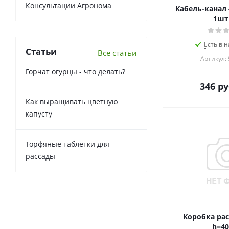
Консультации Агронома
Кабель-канал 
1шт
Есть в н
Статьи
Все статьи
Артикул:
Горчат огурцы - что делать?
346
ру
Как выращивать цветную
капусту
Торфяные таблетки для
рассады
Коробка расп
h=4