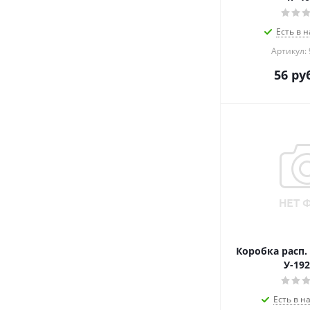
Есть в н
Артикул:
56
руб
Коробка расп.
У-192
Есть в н