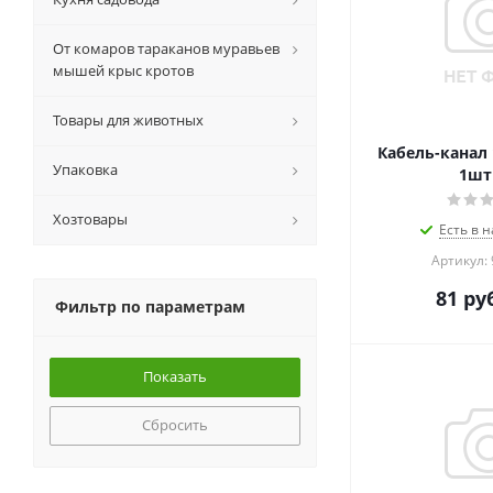
От комаров тараканов муравьев
мышей крыс кротов
Товары для животных
Кабель-канал 
Упаковка
1шт
Хозтовары
Есть в н
Артикул:
81
руб
Фильтр по параметрам
Сбросить