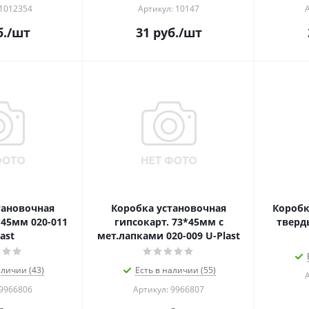
 1012354
Артикул: 10147
.
/шт
31
руб.
/шт
тановочная
Коробка установочная
Коробк
*45мм 020-011
гипсокарт. 73*45мм с
тверд
ast
мет.лапками 020-009 U-Plast
аличии (43)
Есть в наличии (55)
 9966806
Артикул: 9966807