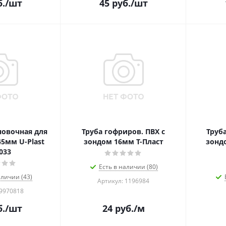
.
/шт
45
руб.
/шт
новочная для
Труба гофриров. ПВХ с
Труб
5мм U-Plast
зондом 16мм Т-Пласт
зонд
033
Есть в наличии (80)
аличии (43)
Артикул: 1196984
 9970818
.
/шт
24
руб.
/м