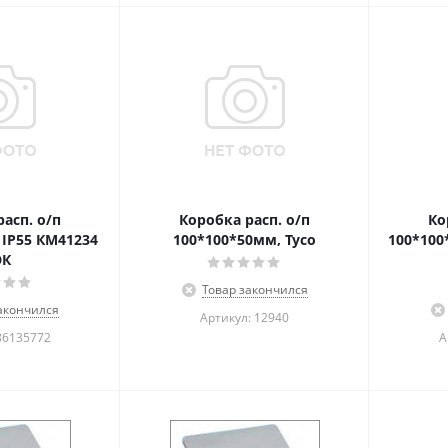
асп. о/п
Коробка расп. о/п
Ко
IP55 КМ41234
100*100*50мм, Тусо
100*100
ЭК
Товар закончился
акончился
Артикул: 12940
86135772
А