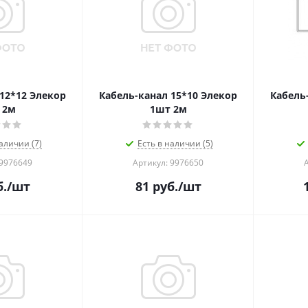
12*12 Элекор
Кабель-канал 15*10 Элекор
Кабель
 2м
1шт 2м
аличии (7)
Есть в наличии (5)
 9976649
Артикул: 9976650
.
/шт
81
руб.
/шт