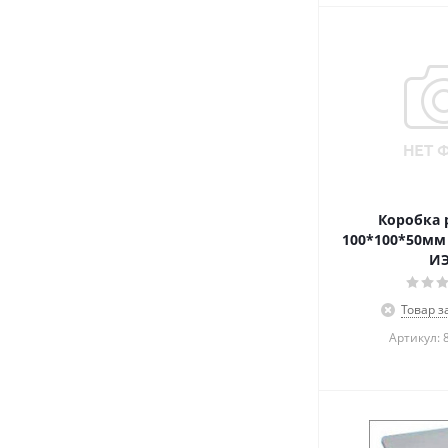
Коробка р
100*100*50мм 
И
Товар з
Артикул: 