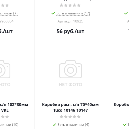
аличии (7)
Есть в наличии (17)
 9966804
Артикул: 10925
.
/шт
56
руб.
/шт
 с/п 102*30мм
Коробка расп. с/п 70*40мм
Коробк
 VKL
Tuco 10146 10147
аличии (10)
Есть в наличии (4)