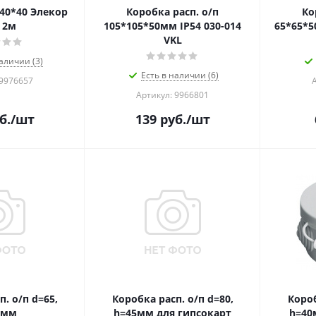
40*40 Элекор
Коробка расп. о/п
Ко
 2м
105*105*50мм IP54 030-014
65*65*5
VKL
аличии (3)
Есть в наличии (6)
 9976657
Артикул: 9966801
б.
/шт
139
руб.
/шт
. о/п d=65,
Коробка расп. о/п d=80,
Короб
0мм
h=45мм для гипсокарт
h=40м