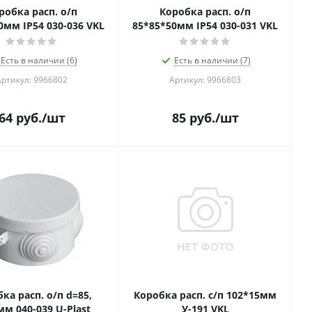
робка расп. о/п
Коробка расп. о/п
0мм IP54 030-036 VKL
85*85*50мм IP54 030-031 VKL
Есть в наличии (6)
Есть в наличии (7)
Артикул: 9966802
Артикул: 9966803
64
руб.
/шт
85
руб.
/шт
ка расп. о/п d=85,
Коробка расп. с/п 102*15мм
м 040-039 U-Plast
У-191 VKL