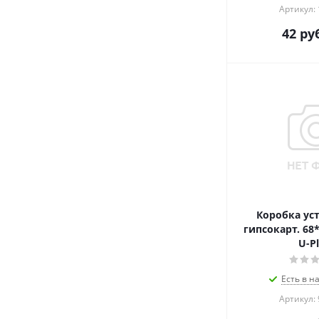
Артикул:
42
руб
Коробка ус
гипсокарт. 68
U-Pl
Есть в н
Артикул: