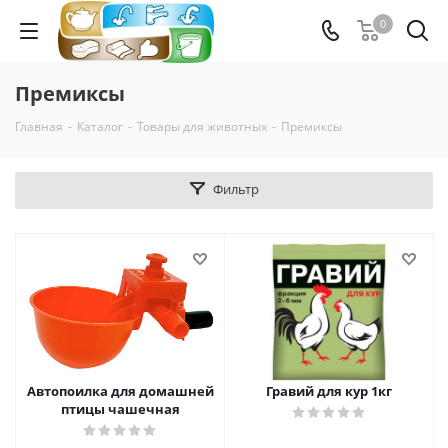
0
Премиксы
Главная
-
Каталог
-
Товары для животных
-
Премиксы
Фильтр
Автопоилка для домашней
Гравий для кур 1кг
птицы чашечная