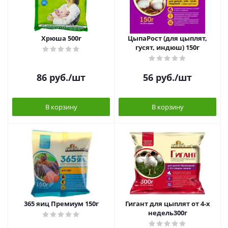
Хрюша 500г
ЦыпаРост (для цыплят,
гусят, индюш) 150г
86
руб.
/шт
56
руб.
/шт
В корзину
В корзину
365 яиц Премиум 150г
Гигант для цыплят от 4-х
недель300г