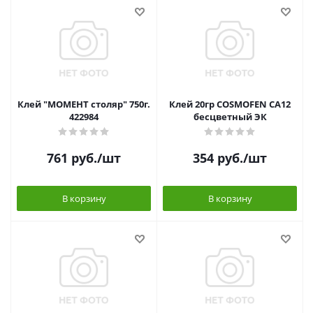
Клей "МОМЕНТ столяр" 750г.
Клей 20гр COSMOFEN СА12
422984
бесцветный ЭК
761
руб.
/шт
354
руб.
/шт
В корзину
В корзину