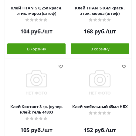
Клей TITAN_S 0,25л красн.
Клей TITAN_S 0,4л красн.
этик. мороз (штоф)
этик. мороз (штоф)
104
руб.
/шт
168
руб.
/шт
В корзину
В корзину
Клей Контакт 3 гр. (супер-
Клей мебельный 45мл НБХ
клей) гель 44803
105
руб.
/шт
152
руб.
/шт