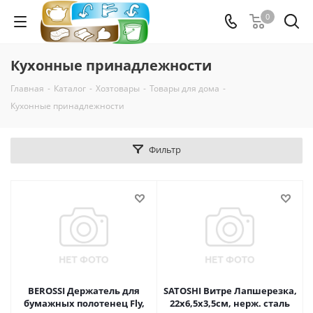
0
Кухонные принадлежности
Главная
-
Каталог
-
Хозтовары
-
Товары для дома
-
Кухонные принадлежности
Фильтр
BEROSSI Держатель для
SATOSHI Витре Лапшерезка,
бумажных полотенец Fly,
22х6,5х3,5см, нерж. сталь