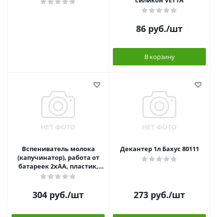
силикон VETTA
86
руб.
/шт
В корзину
Вспениватель молока
Декантер 1л Бахус 80111
(капучинатор), работа от
батареек 2xАА, пластик,
нерж.сталь SATOSHI
304
руб.
/шт
273
руб.
/шт