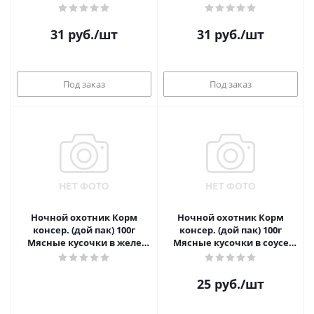
лосось,судак,тунец
Мясное ассорти
31
руб.
/шт
31
руб.
/шт
Под заказ
Под заказ
Ночной охотник Корм
Ночной охотник Корм
консер. (дой пак) 100г
консер. (дой пак) 100г
Мясные кусочки в желе
Мясные кусочки в соусе
цыпленок и курица
курица
25
руб.
/шт