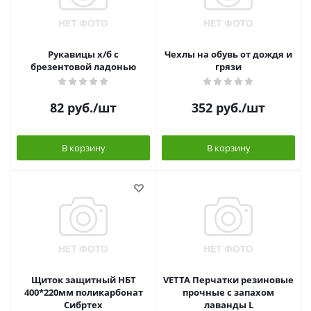
Рукавицы х/б с
Чехлы на обувь от дождя и
брезентовой ладонью
грязи
82
руб.
/шт
352
руб.
/шт
В корзину
В корзину
Щиток защитный НБТ
VETTA Перчатки резиновые
400*220мм поликарбонат
прочные с запахом
Сибртех
лаванды L