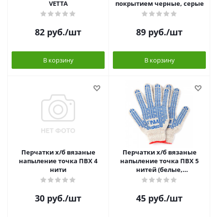
VETTA
покрытием черные, серые
82
руб.
/шт
89
руб.
/шт
В корзину
В корзину
Перчатки х/б вязаные
Перчатки х/б вязаные
напыление точка ПВХ 4
напыление точка ПВХ 5
нити
нитей (белые,
черные,серые)
30
руб.
/шт
45
руб.
/шт