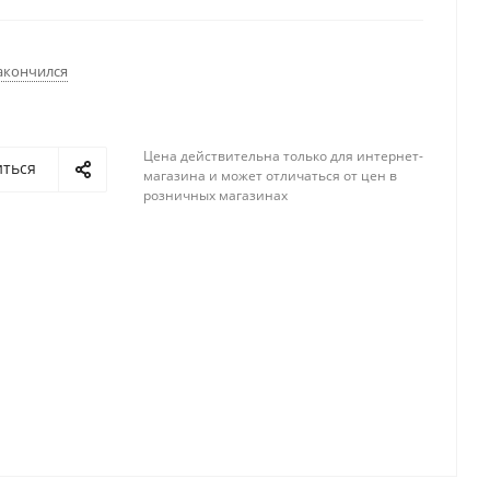
акончился
Цена действительна только для интернет-
иться
магазина и может отличаться от цен в
розничных магазинах