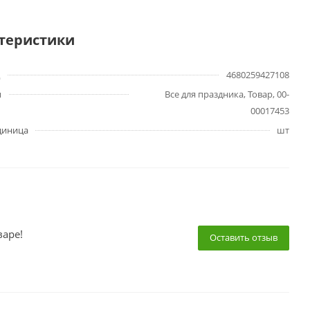
теристики
4680259427108
ы
Все для праздника, Товар, 00-
00017453
диница
шт
варе!
Оставить отзыв