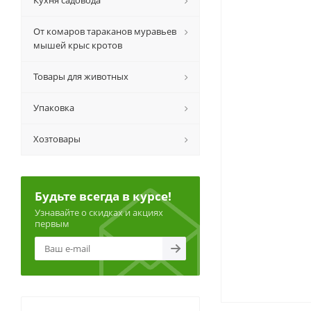
Кухня садовода
От комаров тараканов муравьев
мышей крыс кротов
Товары для животных
Упаковка
Хозтовары
Будьте всегда в курсе!
Узнавайте о скидках и акциях
первым