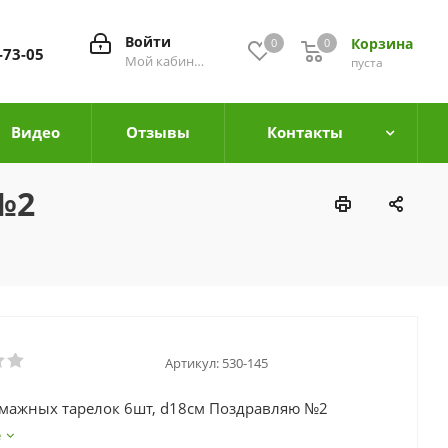
Войти
Корзина
0
0
0
-73-05
Мой кабинет
пуста
Видео
Отзывы
Контакты
№2
Артикул:
530-145
мажных тарелок 6шт, d18см Поздравляю №2
е