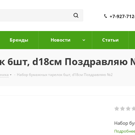
+7-927-712
Бренды
Новости
Cтатьи
к 6шт, d18см Поздравляю 
дника
-
Набор бумажных тарелок 6шт, d18см Поздравляю №2
Набор бу
Подробне