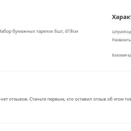
Харак
абор бумажных тарелок 6шт, d18см
ШтрихКод
Реквизит
Базовая е
 нет отзывов. Станьте первым, кто оставил отзыв об этом то