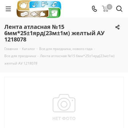
0
Лента атласная №15
6мм*25±1ярд(23м±1м) желтый АУ
1218078
Главная
-
Каталог
-
Все для праздника, нового года
-
Все для праздника
-
Лента атласная №15 6мм*25±1ярд(23м±1м)
желтый АУ 1218078