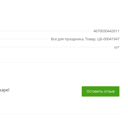
4670030442611
Все для праздника, Товар, ЦБ-00041947
шт
варе!
Оставить отзыв