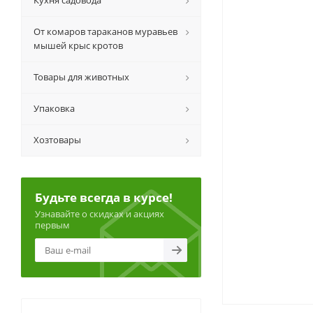
Кухня садовода
От комаров тараканов муравьев
мышей крыс кротов
Товары для животных
Упаковка
Хозтовары
Будьте всегда в курсе!
Узнавайте о скидках и акциях
первым