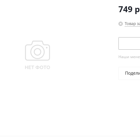
749
р
Товар з
Наши менед
Подел