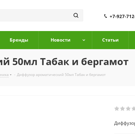
+7-927-712
Бренды
Новости
Cтатьи
й 50мл Табак и бергамот
дника
-
Диффузор ароматический 50мл Табак и бергамот
Диффузор