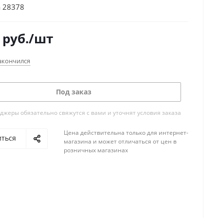
 28378
руб.
/шт
акончился
Под заказ
жеры обязательно свяжутся с вами и уточнят условия заказа
Цена действительна только для интернет-
иться
магазина и может отличаться от цен в
розничных магазинах