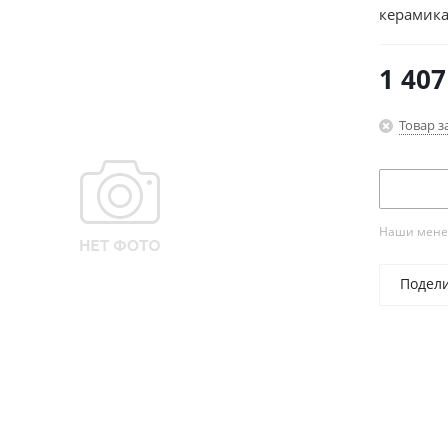
керамика
1 407
Товар з
Наши менед
Подел