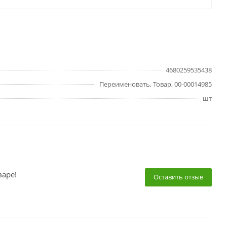
4680259535438
Переименовать, Товар, 00-00014985
шт
варе!
Оставить отзыв