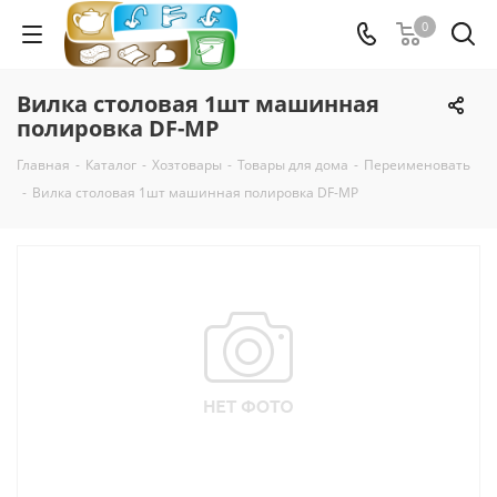
0
Вилка столовая 1шт машинная
полировка DF-MP
Главная
-
Каталог
-
Хозтовары
-
Товары для дома
-
Переименовать
-
Вилка столовая 1шт машинная полировка DF-MP