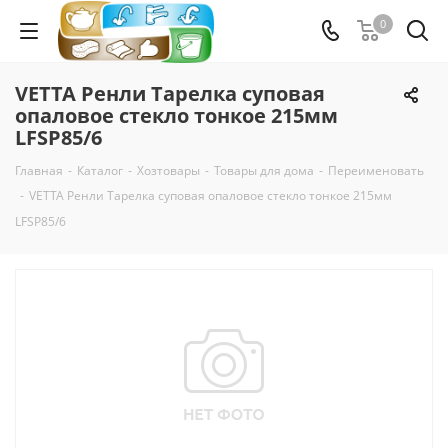
0
VETTA Ренли Тарелка суповая
опаловое стекло тонкое 215мм
LFSP85/6
Главная
-
Каталог
-
Хозтовары
-
Товары для дома
-
Переименовать
-
VETTA Ренли Тарелка суповая опаловое стекло тонкое 215мм
LFSP85/6