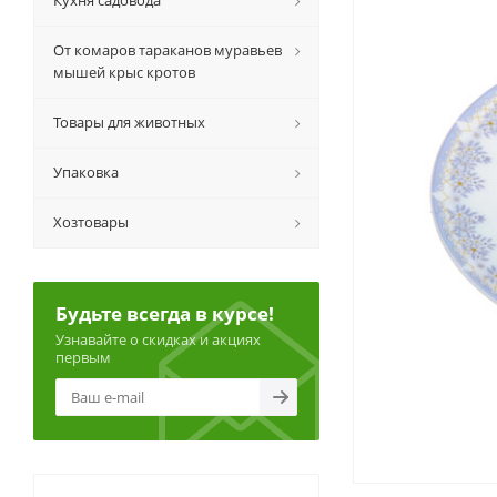
Кухня садовода
От комаров тараканов муравьев
мышей крыс кротов
Товары для животных
Упаковка
Хозтовары
Будьте всегда в курсе!
Узнавайте о скидках и акциях
первым