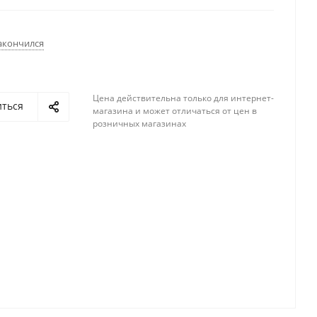
акончился
Цена действительна только для интернет-
иться
магазина и может отличаться от цен в
розничных магазинах