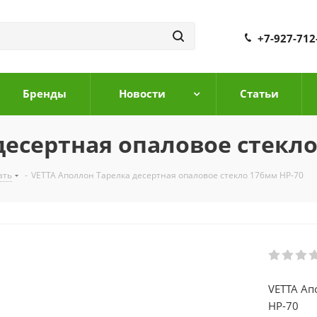
+7-927-712
Бренды
Новости
Cтатьи
десертная опаловое стекло
ать
-
VETTA Аполлон Тарелка десертная опаловое стекло 176мм HP-70
VETTA Ап
HP-70