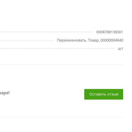
6908788138301
Переименовать, Товар, 00000004940
шт
варе!
Оставить отзыв