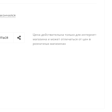
акончился
Цена действительна только для интернет-
иться
магазина и может отличаться от цен в
розничных магазинах