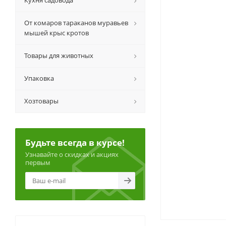
Кухня садовода
От комаров тараканов муравьев
мышей крыс кротов
Товары для животных
Упаковка
Хозтовары
Будьте всегда в курсе!
Узнавайте о скидках и акциях
первым