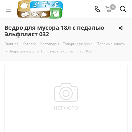
0
Ведро для мусора 18л с педалью
Эльфпласт 032
Главная
-
Каталог
-
Хозтовары
-
Товары для дома
-
Переименовать
-
Ведро для мусора 18л с педалью Эльфпласт 032