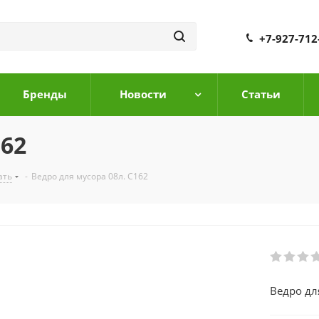
+7-927-712
Бренды
Новости
Cтатьи
162
ать
-
Ведро для мусора 08л. С162
Ведро дл