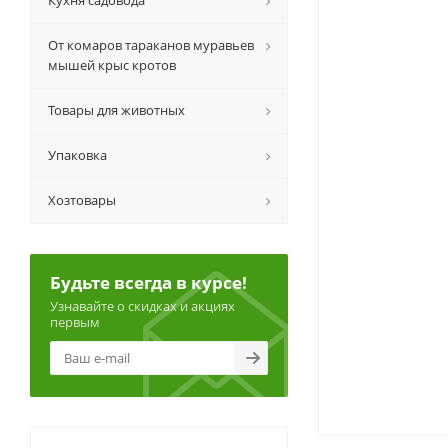
Кухня садовода
От комаров тараканов муравьев
мышей крыс кротов
Товары для животных
Упаковка
Хозтовары
Будьте всегда в курсе!
Узнавайте о скидках и акциях
первым