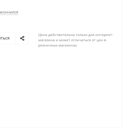
акончился
Цена действительна только для интернет-
иться
магазина и может отличаться от цен в
розничных магазинах