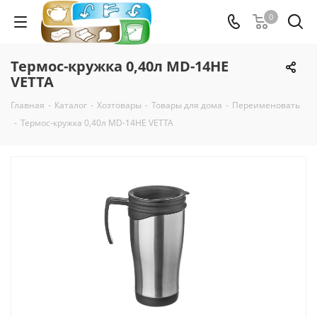
0
Термос-кружка 0,40л MD-14HE
VETTA
Главная
-
Каталог
-
Хозтовары
-
Товары для дома
-
Переименовать
-
Термос-кружка 0,40л MD-14HE VETTA