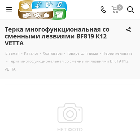
0
Терка многофункциональная со
сменными лезвиями BF819 К12
VETTA
Главная
-
Каталог
-
Хозтовары
-
Товары для дома
-
Переименовать
-
Терка многофункциональная со сменными лезвиями BF819 К12
VETTA