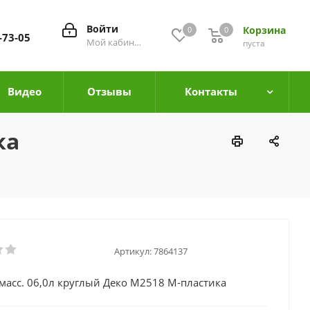
Войти
Корзина
0
0
0
-73-05
Мой кабинет
пуста
Видео
Отзывы
Контакты
ка
Артикул:
7864137
тмасс. 06,0л круглый Деко М2518 М-пластика