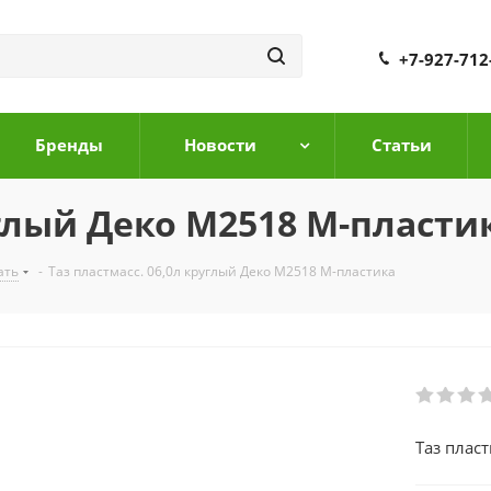
+7-927-712
Бренды
Новости
Cтатьи
углый Деко М2518 М-пласти
ать
-
Таз пластмасс. 06,0л круглый Деко М2518 М-пластика
Таз плас