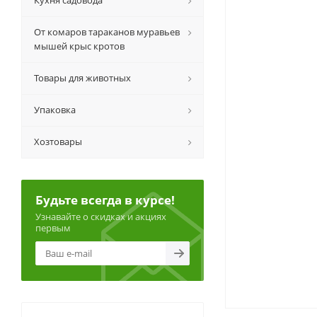
Кухня садовода
От комаров тараканов муравьев
мышей крыс кротов
Товары для животных
Упаковка
Хозтовары
Будьте всегда в курсе!
Узнавайте о скидках и акциях
первым