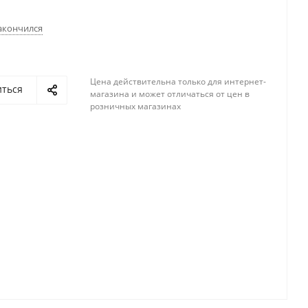
акончился
Цена действительна только для интернет-
иться
магазина и может отличаться от цен в
розничных магазинах