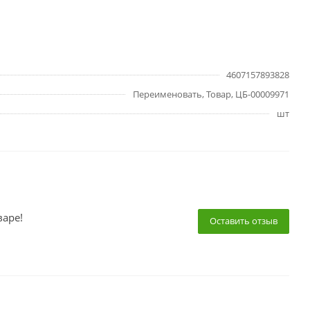
4607157893828
Переименовать, Товар, ЦБ-00009971
шт
варе!
Оставить отзыв