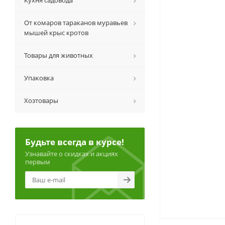
Кухня садовода
От комаров тараканов муравьев
мышей крыс кротов
Товары для животных
Упаковка
Хозтовары
Будьте всегда в курсе!
Узнавайте о скидках и акциях
первым