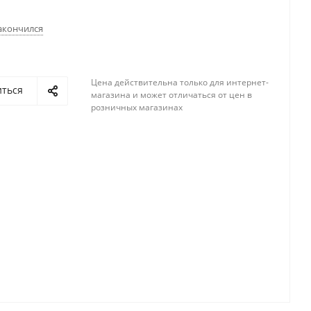
акончился
Цена действительна только для интернет-
иться
магазина и может отличаться от цен в
розничных магазинах