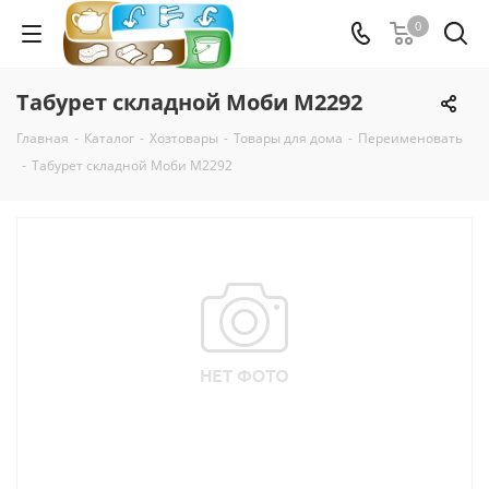
0
Табурет складной Моби М2292
Главная
-
Каталог
-
Хозтовары
-
Товары для дома
-
Переименовать
-
Табурет складной Моби М2292