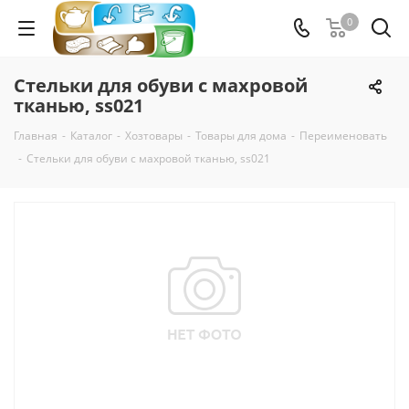
0
Стельки для обуви с махровой
тканью, ss021
Главная
-
Каталог
-
Хозтовары
-
Товары для дома
-
Переименовать
-
Стельки для обуви с махровой тканью, ss021