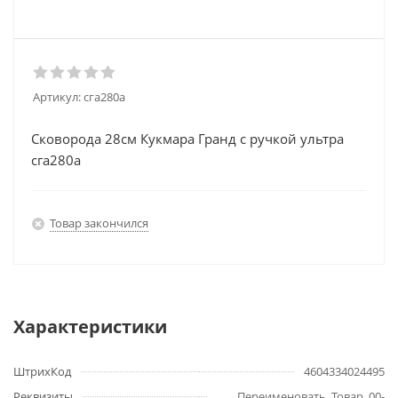
Артикул:
сга280а
Сковорода 28см Кукмара Гранд с ручкой ультра
сга280а
Товар закончился
Характеристики
ШтрихКод
4604334024495
Реквизиты
Переименовать, Товар, 00-