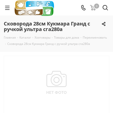
0
Сковорода 28см Кукмара Гранд с
ручкой ультра сга280а
Главная
-
Каталог
-
Хозтовары
-
Товары для дома
-
Переименовать
-
Сковорода 28см Кукмара Гранд с ручкой ультра сга280а