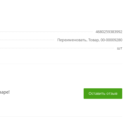
4680259383992
Переименовать, Товар, 00-00009280
шт
варе!
Оставить отзыв