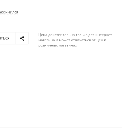
акончился
Цена действительна только для интернет-
иться
магазина и может отличаться от цен в
розничных магазинах