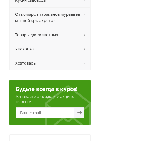
Кухня садовода
От комаров тараканов муравьев
мышей крыс кротов
Товары для животных
Упаковка
Хозтовары
Будьте всегда в курсе!
Узнавайте о скидках и акциях
первым