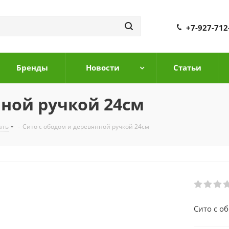
+7-927-712
Бренды
Новости
Cтатьи
нной ручкой 24см
ать
-
Сито с ободом и деревянной ручкой 24см
Сито с о