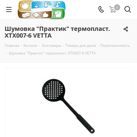
0
Шумовка "Практик" термопласт.
XTX007-6 VETTA
Главная
-
Каталог
-
Хозтовары
-
Товары для дома
-
Переименовать
-
Шумовка "Практик" термопласт. XTX007-6 VETTA