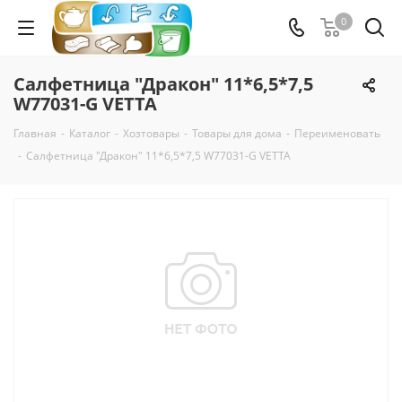
0
Салфетница "Дракон" 11*6,5*7,5
W77031-G VETTA
Главная
-
Каталог
-
Хозтовары
-
Товары для дома
-
Переименовать
-
Салфетница "Дракон" 11*6,5*7,5 W77031-G VETTA