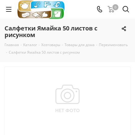
0
Салфетки Ямайка 50 листов с
рисунком
Главная
-
Каталог
-
Хозтовары
-
Товары для дома
-
Переименовать
-
Салфетки Ямайка 50 листов с рисунком