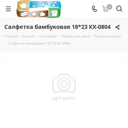
0
Салфетка бамбуковая 18*23 КХ-0804
Главная
-
Каталог
-
Хозтовары
-
Товары для дома
-
Переименовать
-
Салфетка бамбуковая 18*23 КХ-0804