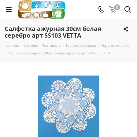
0
Салфетка ажурная 30см белая
серебро арт SS103 VETTA
Главная
-
Каталог
-
Хозтовары
-
Товары для дома
-
Переименовать
-
Салфетка ажурная 30см белая серебро арт SS103 VETTA