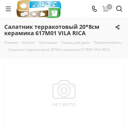
0
Салатник терракотовый 20*8см
керамика 617M01 VILA RICA
Главная
-
Каталог
-
Хозтовары
-
Товары для дома
-
Переименовать
-
Салатник терракотовый 20*8см керамика 617M01 VILA RICA