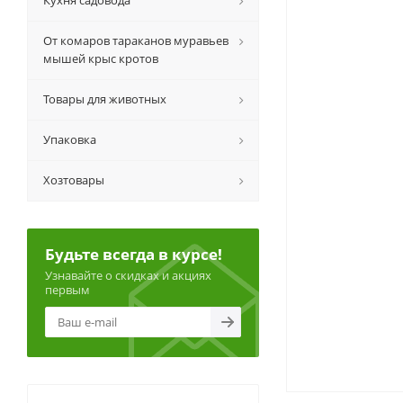
Кухня садовода
От комаров тараканов муравьев
мышей крыс кротов
Товары для животных
Упаковка
Хозтовары
Будьте всегда в курсе!
Узнавайте о скидках и акциях
первым