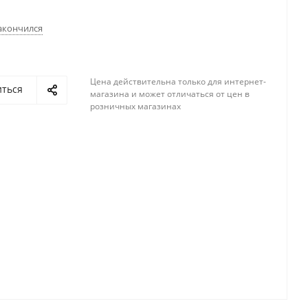
акончился
Цена действительна только для интернет-
иться
магазина и может отличаться от цен в
розничных магазинах