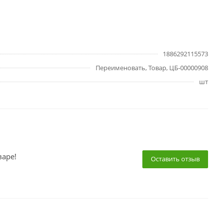
1886292115573
Переименовать, Товар, ЦБ-00000908
шт
варе!
Оставить отзыв