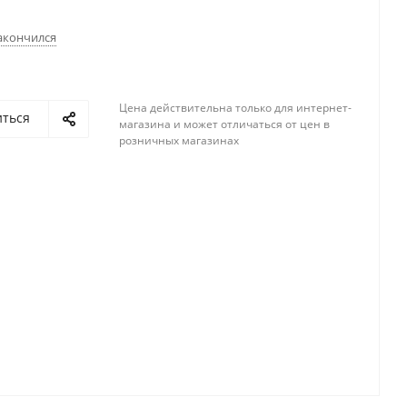
акончился
Цена действительна только для интернет-
иться
магазина и может отличаться от цен в
розничных магазинах