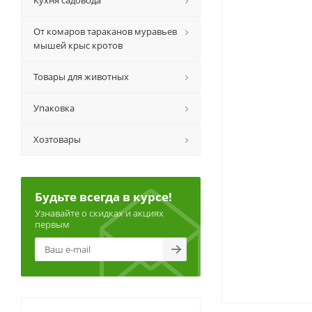
Кухня садовода
От комаров тараканов муравьев
мышей крыс кротов
Товары для животных
Упаковка
Хозтовары
Будьте всегда в курсе!
Узнавайте о скидках и акциях
первым