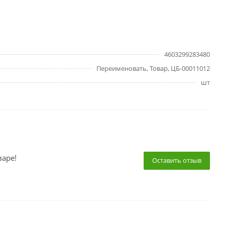
4603299283480
Переименовать, Товар, ЦБ-00011012
шт
варе!
Оставить отзыв