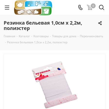
0
Резинка бельевая 1,0см х 2,2м,
полиэстер
Главная
-
Каталог
-
Хозтовары
-
Товары для дома
-
Переименовать
-
Резинка бельевая 1,0см х 2,2м, полиэстер