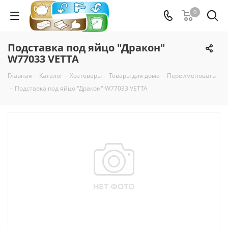
0
Подставка под яйцо "Дракон"
W77033 VETTA
Главная
-
Каталог
-
Хозтовары
-
Товары для дома
-
Переименовать
-
Подставка под яйцо "Дракон" W77033 VETTA