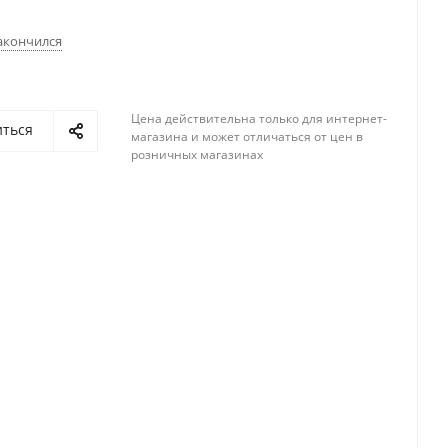
акончился
Цена действительна только для интернет-
иться
магазина и может отличаться от цен в
розничных магазинах