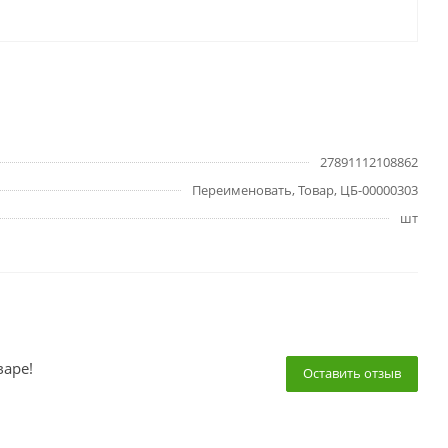
27891112108862
Переименовать, Товар, ЦБ-00000303
шт
варе!
Оставить отзыв