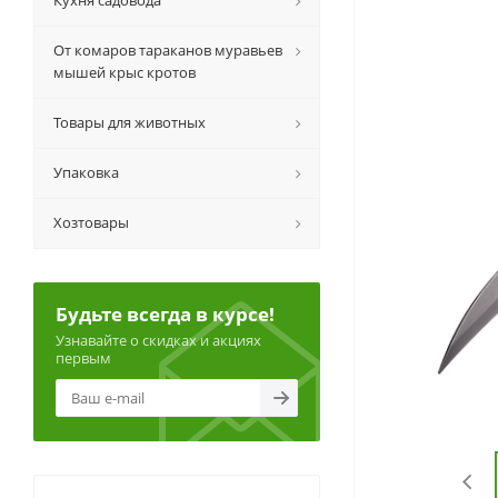
Кухня садовода
От комаров тараканов муравьев
мышей крыс кротов
Товары для животных
Упаковка
Хозтовары
Будьте всегда в курсе!
Узнавайте о скидках и акциях
первым