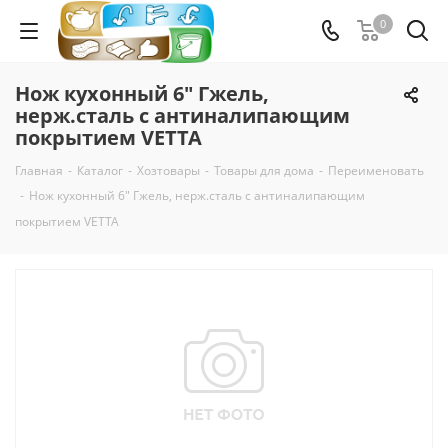
0
Нож кухонный 6" Гжель,
нерж.сталь с антиналипающим
покрытием VETTA
Главная
-
Каталог
-
Хозтовары
-
Товары для дома
-
Переименовать
-
Нож кухонный 6" Гжель, нерж.сталь с антиналипающим
покрытием VETTA