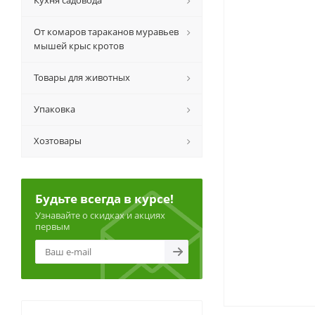
Кухня садовода
От комаров тараканов муравьев
мышей крыс кротов
Товары для животных
Упаковка
Хозтовары
Будьте всегда в курсе!
Узнавайте о скидках и акциях
первым