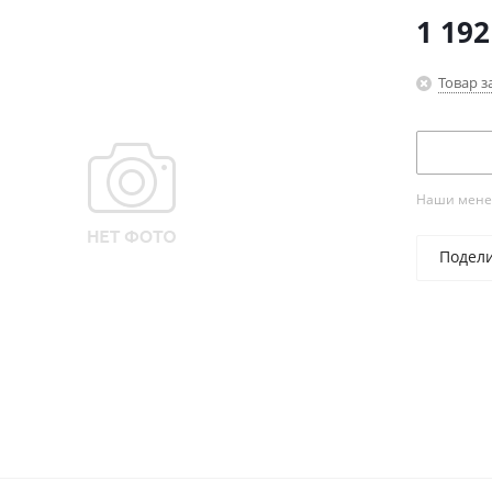
1 192
Товар з
Наши менед
Подел