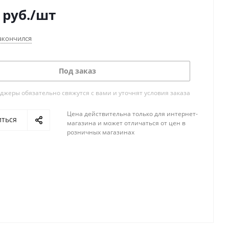
руб.
/шт
акончился
Под заказ
жеры обязательно свяжутся с вами и уточнят условия заказа
Цена действительна только для интернет-
иться
магазина и может отличаться от цен в
розничных магазинах