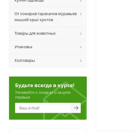
Кухня садовода
От комаров тараканов муравьев
мышей крыс кротов
Товары для животных
Упаковка
Хозтовары
Будьте всегда в курсе!
Узнавайте о скидках и акциях
первым