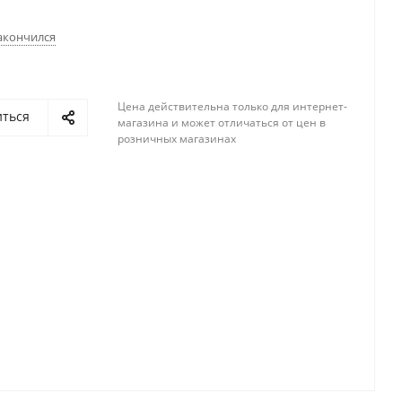
акончился
Цена действительна только для интернет-
иться
магазина и может отличаться от цен в
розничных магазинах