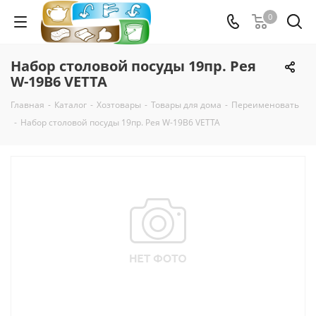
0
Набор столовой посуды 19пр. Рея
W-19B6 VETTA
Главная
-
Каталог
-
Хозтовары
-
Товары для дома
-
Переименовать
-
Набор столовой посуды 19пр. Рея W-19B6 VETTA