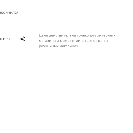
акончился
Цена действительна только для интернет-
иться
магазина и может отличаться от цен в
розничных магазинах