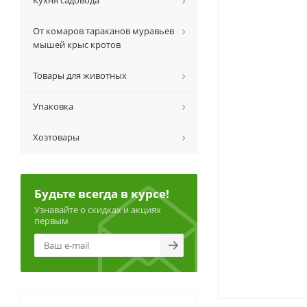
Кухня садовода
От комаров тараканов муравьев
мышей крыс кротов
Товары для животных
Упаковка
Хозтовары
Будьте всегда в курсе!
Узнавайте о скидках и акциях
первым