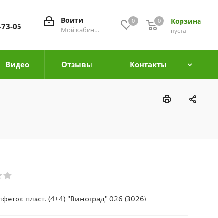
Войти
Корзина
0
0
0
-73-05
Мой кабинет
пуста
Видео
Отзывы
Контакты
феток пласт. (4+4) "Виноград" 026 (3026)