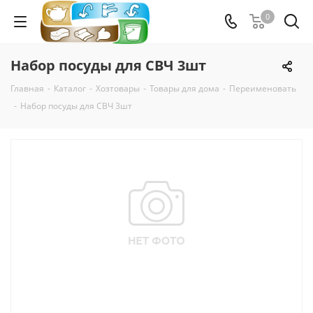
0
Набор посуды для СВЧ 3шт
Главная
-
Каталог
-
Хозтовары
-
Товары для дома
-
Переименовать
-
Набор посуды для СВЧ 3шт