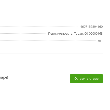
4607157894160
Переименовать, Товар, 00-00000163
шт
варе!
Оставить отзыв