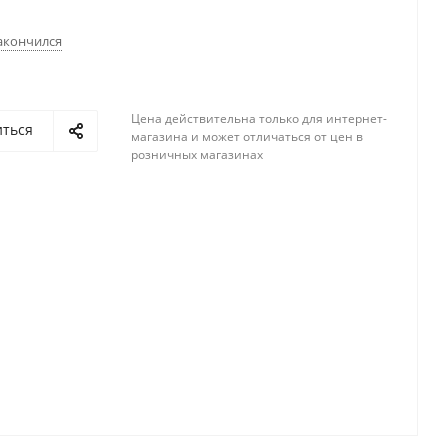
акончился
Цена действительна только для интернет-
иться
магазина и может отличаться от цен в
розничных магазинах