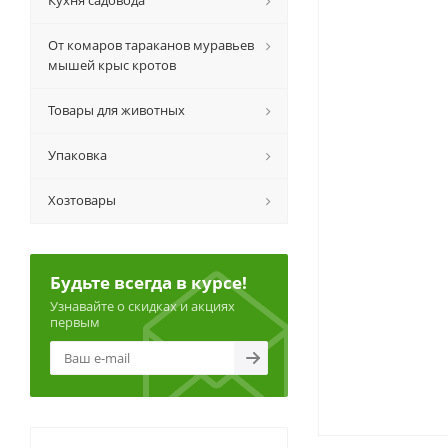
Кухня садовода
От комаров тараканов муравьев
мышей крыс кротов
Товары для животных
Упаковка
Хозтовары
Будьте всегда в курсе!
Узнавайте о скидках и акциях
первым