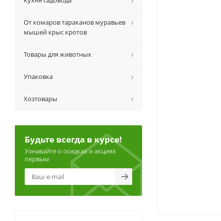
Кухня садовода
От комаров тараканов муравьев
мышей крыс кротов
Товары для животных
Упаковка
Хозтовары
Будьте всегда в курсе!
Узнавайте о скидках и акциях
первым