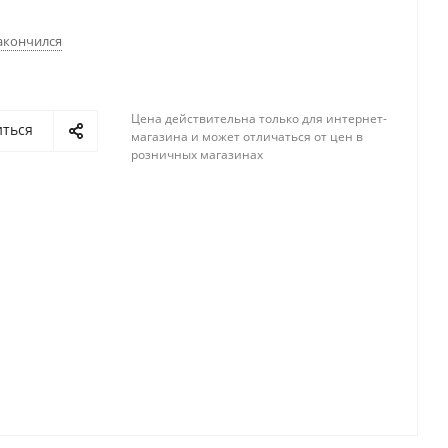
акончился
Цена действительна только для интернет-
иться
магазина и может отличаться от цен в
розничных магазинах