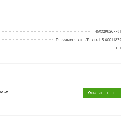
4603299367791
Переименовать, Товар, ЦБ-00011879
шт
варе!
Оставить отзыв