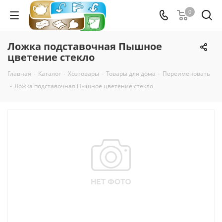
0
Ложка подставочная Пышное
цветение стекло
Главная
-
Каталог
-
Хозтовары
-
Товары для дома
-
Переименовать
-
Ложка подставочная Пышное цветение стекло